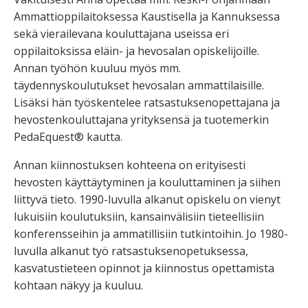
Ammattioppilaitoksessa Kaustisella ja Kannuksessa
sekä vierailevana kouluttajana useissa eri
oppilaitoksissa eläin- ja hevosalan opiskelijoille.
Annan työhön kuuluu myös mm.
täydennyskoulutukset hevosalan ammattilaisille.
Lisäksi hän työskentelee ratsastuksenopettajana ja
hevostenkouluttajana yrityksensä ja tuotemerkin
PedaEquest® kautta.
Annan kiinnostuksen kohteena on erityisesti
hevosten käyttäytyminen ja kouluttaminen ja siihen
liittyvä tieto. 1990-luvulla alkanut opiskelu on vienyt
lukuisiin koulutuksiin, kansainvälisiin tieteellisiin
konferensseihin ja ammatillisiin tutkintoihin. Jo 1980-
luvulla alkanut työ ratsastuksenopetuksessa,
kasvatustieteen opinnot ja kiinnostus opettamista
kohtaan näkyy ja kuuluu.