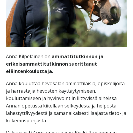
Anna Kilpeläinen on
ammattitutkinnon ja
erikoisammattitutkinnon suorittanut
eläintenkouluttaja.
Anna kouluttaa hevosalan ammattilaisia, opiskelijoita
ja harrastajia hevosten käyttäytymiseen,
kouluttamiseen ja hyvinvointiin liittyvissä aiheissa.
Annan opetusta kiitellään selkeydestä ja helposta
lähestyttävyydestä ja samanaikaisesti laajasta tieto- ja
kokemuspohjasta.
Vakituisesti Anna opettaa mm. Keski-Pohjanmaan