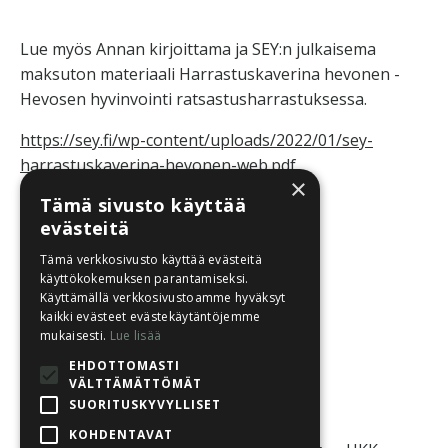
Lue myös Annan kirjoittama ja SEY:n julkaisema
maksuton materiaali Harrastuskaverina hevonen -
Hevosen hyvinvointi ratsastusharrastuksessa.
https://sey.fi/wp-content/uploads/2022/01/sey-
harrastuskaverina-hevonen-web.pdf
×
Tämä sivusto käyttää
evästeitä
Annan omat nettisivut:
Tämä verkkosivusto käyttää evästeitä
käyttökokemuksen parantamiseksi.
www.annakilpelainen.com
Käyttämällä verkkosivustoamme hyväksyt
kaikki evästeet evästekäytäntöjemme
www.pedaequest.com
mukaisesti.
Lue lisää
EHDOTTOMASTI
VÄLTTÄMÄTTÖMÄT
SUORITUSKYVYLLISET
KOHDENTAVAT