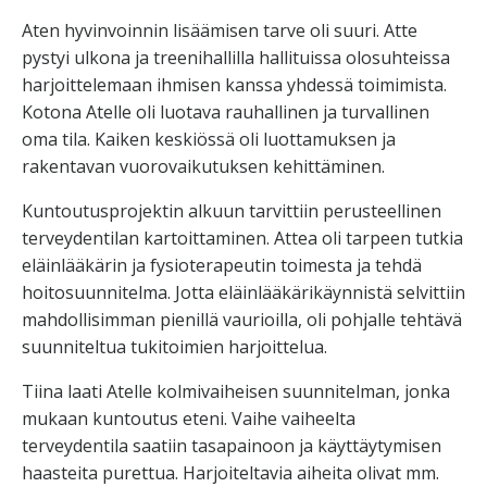
Aten hyvinvoinnin lisäämisen tarve oli suuri. Atte
pystyi ulkona ja treenihallilla hallituissa olosuhteissa
harjoittelemaan ihmisen kanssa yhdessä toimimista.
Kotona Atelle oli luotava rauhallinen ja turvallinen
oma tila. Kaiken keskiössä oli luottamuksen ja
rakentavan vuorovaikutuksen kehittäminen.
Kuntoutusprojektin alkuun tarvittiin perusteellinen
terveydentilan kartoittaminen. Attea oli tarpeen tutkia
eläinlääkärin ja fysioterapeutin toimesta ja tehdä
hoitosuunnitelma. Jotta eläinlääkärikäynnistä selvittiin
mahdollisimman pienillä vaurioilla, oli pohjalle tehtävä
suunniteltua tukitoimien harjoittelua.
Tiina laati Atelle kolmivaiheisen suunnitelman, jonka
mukaan kuntoutus eteni. Vaihe vaiheelta
terveydentila saatiin tasapainoon ja käyttäytymisen
haasteita purettua. Harjoiteltavia aiheita olivat mm.