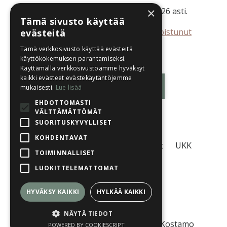
×
Luentotallenne on katsottavissa 7.12.2026 asti.
Tämä sivusto käyttää
Luennoitsijana eläinfysioterapiaan erikoistunut
evästeitä
fysioterapeutti (AMK) Tiina Kuusisto.
Tämä verkkosivusto käyttää evästeitä
käyttökokemuksen parantamiseksi.
Käyttämällä verkkosivustoamme hyväksyt
kaikki evästeet evästekäytäntöjemme
Kirjaudu sisään
mukaisesti.
Lue lisää
EHDOTTOMASTI
VÄLTTÄMÄTTÖMÄT
SUORITUSKYVYLLISET
KOHDENTAVAT
Tietosuojaseloste
Käyttöehdot
UKK
TOIMINNALLISET
LUOKITTELEMATTOMAT
HYVÄKSY KAIKKI
HYLKÄÄ KAIKKI
© 2026 Eläinlähtöinen Oy
NÄYTÄ TIEDOT
© 2026 Kuvat: Koiratuulia, Sanna Kostamo
POWERED BY COOKIESCRIPT