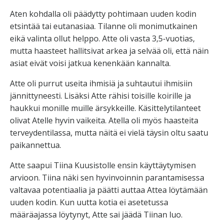
Aten kohdalla oli päädytty pohtimaan uuden kodin
etsintää tai eutanasiaa. Tilanne oli monimutkainen
eikä valinta ollut helppo. Atte oli vasta 3,5-vuotias,
mutta haasteet hallitsivat arkea ja selvää oli, että näin
asiat eivät voisi jatkua kenenkään kannalta.
Atte oli purrut useita ihmisiä ja suhtautui ihmisiin
jännittyneesti. Lisäksi Atte rähisi toisille koirille ja
haukkui monille muille ärsykkeille. Käsittelytilanteet
olivat Atelle hyvin vaikeita. Atella oli myös haasteita
terveydentilassa, mutta näitä ei vielä täysin oltu saatu
paikannettua.
Atte saapui Tiina Kuusistolle ensin käyttäytymisen
arvioon. Tiina näki sen hyvinvoinnin parantamisessa
valtavaa potentiaalia ja päätti auttaa Attea löytämään
uuden kodin. Kun uutta kotia ei asetetussa
määräajassa löytynyt, Atte sai jäädä Tiinan luo.