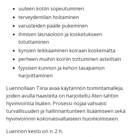
uuteen kotiin sopeutuminen
terveydentilan hoitaminen
varusteiden päälle pukeminen
ihmisen läsnäoloon ja kosketukseen
totuttaminen
kynsien leikkaaminen koiraan koskematta
perheen muihin koiriin tottuminen asteittain
fyysisen kunnon ja kehon tasapainon
harjoittaminen
Luennollaan Tiina avaa käytännön toimintamalleja,
joiden avulla haasteita on harjoiteltu Aten tahtiin
hyvinvointia lisäten. Prosessi nojaa vahvasti
turvallisuuden ja hallinnantunteen lisäämiseen sekä
hyvinvoinnin kokonaisvaltaiseen huomioimiseen.
Luennon kesto on n. 2 h.