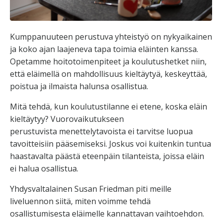
Kumppanuuteen perustuva yhteistyö on nykyaikainen
ja koko ajan laajeneva tapa toimia eläinten kanssa.
Opetamme hoitotoimenpiteet ja koulutushetket niin,
että eläimellä on mahdollisuus kieltäytyä, keskeyttää,
poistua ja ilmaista halunsa osallistua.
Mitä tehdä, kun koulutustilanne ei etene, koska eläin
kieltäytyy? Vuorovaikutukseen
perustuvista menettelytavoista ei tarvitse luopua
tavoitteisiin pääsemiseksi. Joskus voi kuitenkin tuntua
haastavalta päästä eteenpäin tilanteista, joissa eläin
ei halua osallistua.
Yhdysvaltalainen Susan Friedman piti meille
liveluennon siitä, miten voimme tehdä
osallistumisesta eläimelle kannattavan vaihtoehdon.