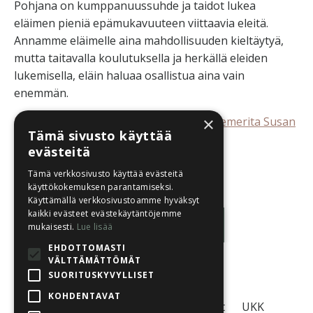
Pohjana on kumppanuussuhde ja taidot lukea
eläimen pieniä epämukavuuteen viittaavia eleitä.
Annamme eläimelle aina mahdollisuuden kieltäytyä,
mutta taitavalla koulutuksella ja herkällä eleiden
lukemisella, eläin haluaa osallistua aina vain
enemmän.
×
Luennoitsijana psykologian professori emerita Susan
Tämä sivusto käyttää
Friedman
evästeitä
Luento on poistunut jäsensivustolta.
Tämä verkkosivusto käyttää evästeitä
käyttökokemuksen parantamiseksi.
Käyttämällä verkkosivustoamme hyväksyt
kaikki evästeet evästekäytäntöjemme
Luentolistaan
mukaisesti.
Lue lisää
EHDOTTOMASTI
VÄLTTÄMÄTTÖMÄT
SUORITUSKYVYLLISET
KOHDENTAVAT
Tietosuojaseloste
Käyttöehdot
UKK