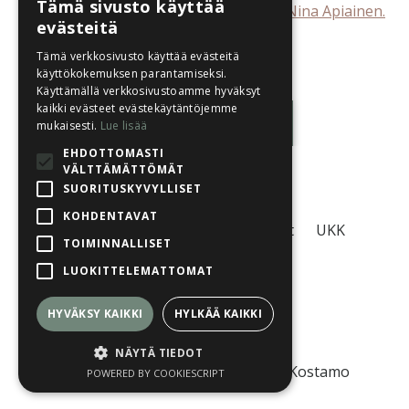
Tämä sivusto käyttää
Luennoitsijana eläintenkouluttaja (AT) Nina Apiainen.
evästeitä
Luento on poistunut jäsensivustolta.
Tämä verkkosivusto käyttää evästeitä
käyttökokemuksen parantamiseksi.
Käyttämällä verkkosivustoamme hyväksyt
kaikki evästeet evästekäytäntöjemme
Luentolistaan
mukaisesti.
Lue lisää
EHDOTTOMASTI
VÄLTTÄMÄTTÖMÄT
SUORITUSKYVYLLISET
KOHDENTAVAT
Tietosuojaseloste
Käyttöehdot
UKK
TOIMINNALLISET
LUOKITTELEMATTOMAT
HYVÄKSY KAIKKI
HYLKÄÄ KAIKKI
© 2026 Eläinlähtöinen Oy
NÄYTÄ TIEDOT
© 2026 Kuvat: Koiratuulia, Sanna Kostamo
POWERED BY COOKIESCRIPT