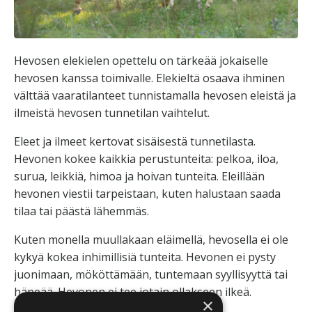
Hevosen elekielen opettelu on tärkeää jokaiselle
hevosen kanssa toimivalle. Elekieltä osaava ihminen
välttää vaaratilanteet tunnistamalla hevosen eleistä ja
ilmeistä hevosen tunnetilan vaihtelut.
Eleet ja ilmeet kertovat sisäisestä tunnetilasta.
Hevonen kokee kaikkia perustunteita: pelkoa, iloa,
surua, leikkiä, himoa ja hoivan tunteita. Eleillään
hevonen viestii tarpeistaan, kuten halustaan saada
tilaa tai päästä lähemmäs.
Kuten monella muullakaan eläimellä, hevosella ei ole
kykyä kokea inhimillisiä tunteita. Hevonen ei pysty
juonimaan, mököttämään, tuntemaan syyllisyyttä tai
häpeää. Hevonen ei tee jotain ollakseen ilkeä.
×