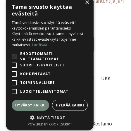
×
Luennoitsijana käyttäytymisanalyysin asiantuntija Jari
Tämä sivusto käyttää
Parkkisenniemi.
evästeitä
Luento on poistunut jäsensivustolta.
Tämä verkkosivusto käyttää evästeitä
käyttökokemuksen parantamiseksi.
Käyttämällä verkkosivustoamme hyväksyt
kaikki evästeet evästekäytäntöjemme
Luentolistaan
mukaisesti.
Lue lisää
EHDOTTOMASTI
VÄLTTÄMÄTTÖMÄT
SUORITUSKYVYLLISET
KOHDENTAVAT
Tietosuojaseloste
Käyttöehdot
UKK
TOIMINNALLISET
LUOKITTELEMATTOMAT
HYVÄKSY KAIKKI
HYLKÄÄ KAIKKI
© 2026 Eläinlähtöinen Oy
NÄYTÄ TIEDOT
© 2026 Kuvat: Koiratuulia, Sanna Kostamo
POWERED BY COOKIESCRIPT