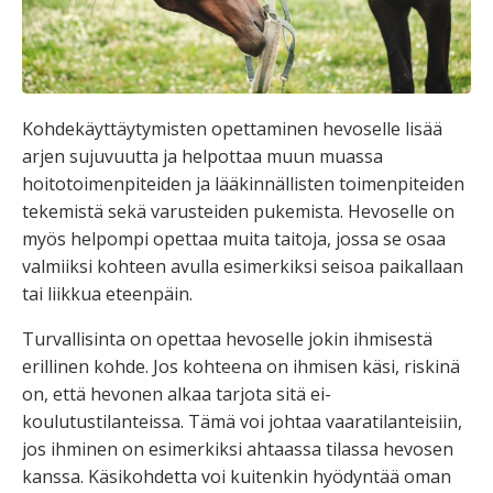
Kohdekäyttäytymisten opettaminen hevoselle lisää
arjen sujuvuutta ja helpottaa muun muassa
hoitotoimenpiteiden ja lääkinnällisten toimenpiteiden
tekemistä sekä varusteiden pukemista. Hevoselle on
myös helpompi opettaa muita taitoja, jossa se osaa
valmiiksi kohteen avulla esimerkiksi seisoa paikallaan
tai liikkua eteenpäin.
Turvallisinta on opettaa hevoselle jokin ihmisestä
erillinen kohde. Jos kohteena on ihmisen käsi, riskinä
on, että hevonen alkaa tarjota sitä ei-
koulutustilanteissa. Tämä voi johtaa vaaratilanteisiin,
jos ihminen on esimerkiksi ahtaassa tilassa hevosen
kanssa. Käsikohdetta voi kuitenkin hyödyntää oman