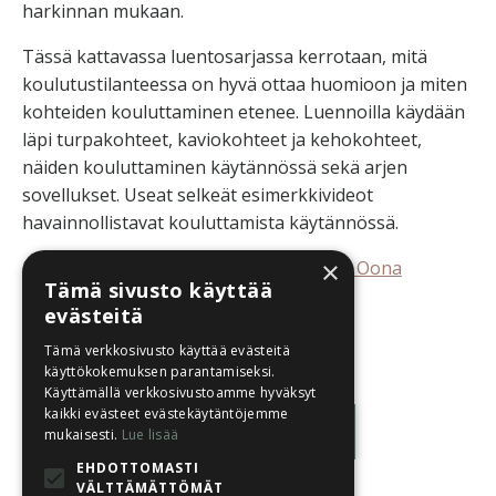
harkinnan mukaan.
Tässä kattavassa luentosarjassa kerrotaan, mitä
koulutustilanteessa on hyvä ottaa huomioon ja miten
kohteiden kouluttaminen etenee. Luennoilla
käydään
läpi turpakohteet, kaviokohteet ja kehokohteet,
näiden kouluttaminen käytännössä sekä arjen
sovellukset. Useat selkeät esimerkkivideot
havainnollistavat kouluttamista käytännössä.
×
Luennoitsijana eläintenkouluttaja (EAT) Oona
Tämä sivusto käyttää
Pikkarainen.
evästeitä
Luento on poistunut jäsensivustolta.
Tämä verkkosivusto käyttää evästeitä
käyttökokemuksen parantamiseksi.
Käyttämällä verkkosivustoamme hyväksyt
kaikki evästeet evästekäytäntöjemme
Luentolistaan
mukaisesti.
Lue lisää
EHDOTTOMASTI
VÄLTTÄMÄTTÖMÄT