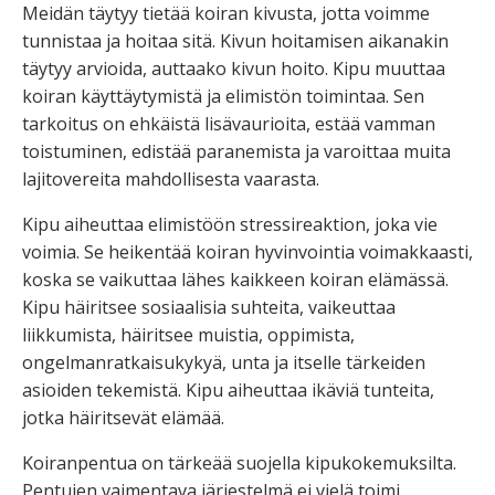
Meidän täytyy tietää koiran kivusta, jotta voimme
tunnistaa ja hoitaa sitä. Kivun hoitamisen aikanakin
täytyy arvioida, auttaako kivun hoito.
Kipu muuttaa
koiran käyttäytymistä ja elimistön toimintaa. Sen
tarkoitus on ehkäistä lisävaurioita, estää vamman
toistuminen, edistää paranemista ja varoittaa muita
lajitovereita mahdollisesta vaarasta.
Kipu aiheuttaa elimistöön stressireaktion, joka vie
voimia. Se heikentää koiran hyvinvointia voimakkaasti,
koska se vaikuttaa lähes kaikkeen koiran elämässä.
Kipu häiritsee sosiaalisia suhteita, vaikeuttaa
liikkumista, häiritsee muistia, oppimista,
ongelmanratkaisukykyä, unta ja itselle tärkeiden
asioiden tekemistä. Kipu aiheuttaa ikäviä tunteita,
jotka häiritsevät elämää.
Koiranpentua on tärkeää suojella kipukokemuksilta.
Pentujen vaimentava järjestelmä ei vielä toimi