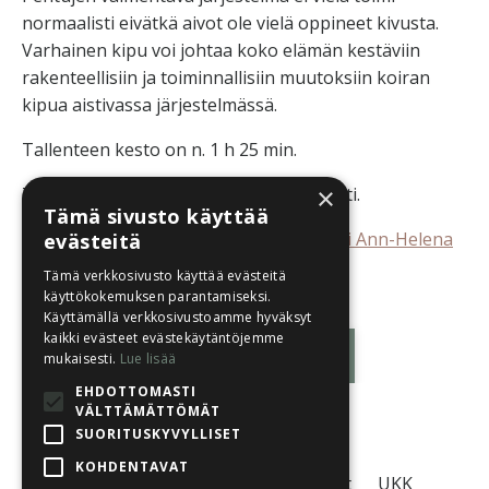
normaalisti eivätkä aivot ole vielä oppineet kivusta.
Varhainen kipu voi johtaa koko elämän kestäviin
rakenteellisiin ja toiminnallisiin muutoksiin koiran
kipua aistivassa järjestelmässä.
Tallenteen kesto on n. 1 h 25 min.
×
Tallenne on katsottavissa 30.11.2026 asti.
Tämä sivusto käyttää
Luennoitsijana eläinlääketieteen tohtori Ann-Helena
evästeitä
Hokkanen.
Tämä verkkosivusto käyttää evästeitä
käyttökokemuksen parantamiseksi.
Käyttämällä verkkosivustoamme hyväksyt
kaikki evästeet evästekäytäntöjemme
Kirjaudu sisään
mukaisesti.
Lue lisää
EHDOTTOMASTI
VÄLTTÄMÄTTÖMÄT
SUORITUSKYVYLLISET
KOHDENTAVAT
Tietosuojaseloste
Käyttöehdot
UKK