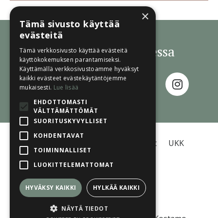
×
Tämä sivusto käyttää
evästeitä
Seuraa meitä somessa
Tämä verkkosivusto käyttää evästeitä
käyttökokemuksen parantamiseksi.
Käyttämällä verkkosivustoamme hyväksyt
kaikki evästeet evästekäytäntöjemme
mukaisesti.
Lue lisää
EHDOTTOMASTI
VÄLTTÄMÄTTÖMÄT
SUORITUSKYVYLLISET
KOHDENTAVAT
Tietosuojaseloste
Käyttöehdot
UKK
TOIMINNALLISET
LUOKITTELEMATTOMAT
HYVÄKSY KAIKKI
HYLKÄÄ KAIKKI
© 2026 Eläinlähtöinen Oy
NÄYTÄ TIEDOT