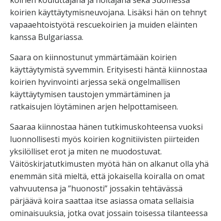
koirien käyttäytymisneuvojana. Lisäksi hän on tehnyt
vapaaehtoistyötä rescuekoirien ja muiden eläinten
kanssa Bulgariassa.
Saara on kiinnostunut ymmärtämään koirien
käyttäytymistä syvemmin. Erityisesti häntä kiinnostaa
koirien hyvinvointi arjessa sekä ongelmallisen
käyttäytymisen taustojen ymmärtäminen ja
ratkaisujen löytäminen arjen helpottamiseen.
Saaraa kiinnostaa hänen tutkimuskohteensa vuoksi
luonnollisesti myös koirien kognitiivisten piirteiden
yksilölliset erot ja miten ne muodostuvat.
Väitöskirjatutkimusten myötä hän on alkanut olla yhä
enemmän sitä mieltä, että jokaisella koiralla on omat
vahvuutensa ja ”huonosti” jossakin tehtävässä
pärjäävä koira saattaa itse asiassa omata sellaisia
ominaisuuksia, jotka ovat jossain toisessa tilanteessa