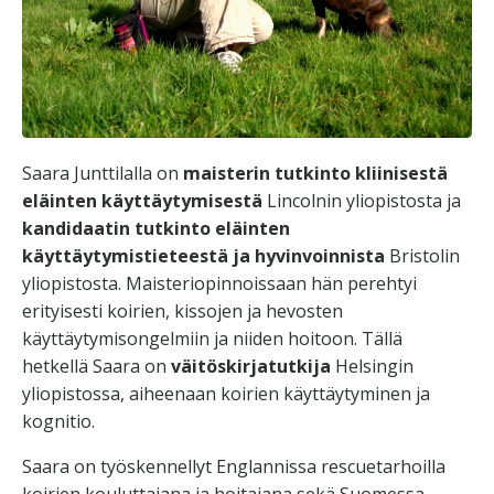
Saara Junttilalla on
maisterin tutkinto kliinisestä
eläinten käyttäytymisestä
Lincolnin yliopistosta ja
kandidaatin tutkinto eläinten
käyttäytymistieteestä ja hyvinvoinnista
Bristolin
yliopistosta. Maisteriopinnoissaan hän perehtyi
erityisesti koirien, kissojen ja hevosten
käyttäytymisongelmiin ja niiden hoitoon. Tällä
hetkellä Saara on
väitöskirjatutkija
Helsingin
yliopistossa, aiheenaan koirien käyttäytyminen ja
kognitio.
Saara on työskennellyt Englannissa rescuetarhoilla
koirien kouluttajana ja hoitajana sekä Suomessa