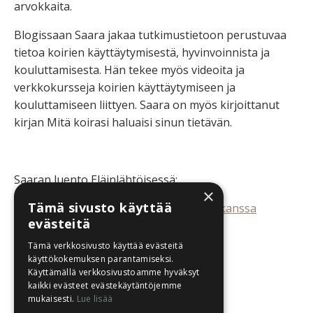
arvokkaita.
Blogissaan Saara jakaa tutkimustietoon perustuvaa
tietoa koirien käyttäytymisestä, hyvinvoinnista ja
kouluttamisesta. Hän tekee myös videoita ja
verkkokursseja koirien käyttäytymiseen ja
kouluttamiseen liittyen. Saara on myös kirjoittanut
kirjan Mitä koirasi haluaisi sinun tietävän.
Saaran luento Eläinlähtöisessä:
×
Tämä sivusto käyttää
Sujuva arki reaktiivisen koiran kanssa
evästeitä
Tämä verkkosivusto käyttää evästeitä
käyttökokemuksen parantamiseksi.
Saaran omat sivut:
Käyttämällä verkkosivustoamme hyväksyt
kaikki evästeet evästekäytäntöjemme
zenkoira.com
mukaisesti.
Lue lisää