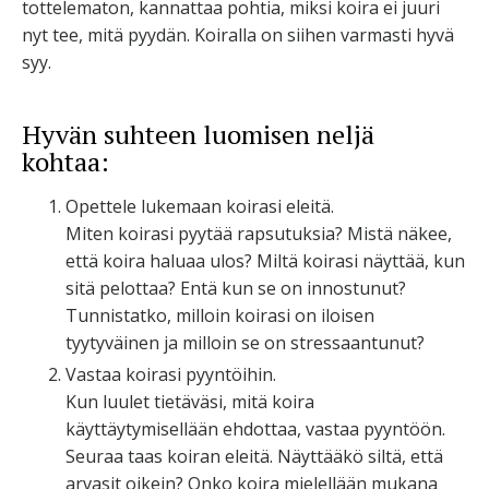
tottelematon, kannattaa pohtia, miksi koira ei juuri
nyt tee, mitä pyydän. Koiralla on siihen varmasti hyvä
syy.
Hyvän suhteen luomisen neljä
kohtaa:
Opettele lukemaan koirasi eleitä.
Miten koirasi pyytää rapsutuksia? Mistä näkee,
että koira haluaa ulos? Miltä koirasi näyttää, kun
sitä pelottaa? Entä kun se on innostunut?
Tunnistatko, milloin koirasi on iloisen
tyytyväinen ja milloin se on stressaantunut?
Vastaa koirasi pyyntöihin.
Kun luulet tietäväsi, mitä koira
käyttäytymisellään ehdottaa, vastaa pyyntöön.
Seuraa taas koiran eleitä. Näyttääkö siltä, että
arvasit oikein? Onko koira mielellään mukana