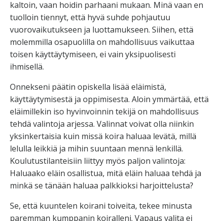
kaltoin, vaan hoidin parhaani mukaan. Minä vaan en
tuolloin tiennyt, että hyvä suhde pohjautuu
vuorovaikutukseen ja luottamukseen. Siihen, että
molemmilla osapuolilla on mahdollisuus vaikuttaa
toisen käyttäytymiseen, ei vain yksipuolisesti
ihmisellä.
Onnekseni päätin opiskella lisää eläimistä,
käyttäytymisestä ja oppimisesta. Aloin ymmärtää, että
eläimillekin iso hyvinvoinnin tekijä on mahdollisuus
tehdä valintoja arjessa. Valinnat voivat olla niinkin
yksinkertaisia kuin missä koira haluaa levätä, millä
lelulla leikkiä ja mihin suuntaan mennä lenkillä.
Koulutustilanteisiin liittyy myös paljon valintoja:
Haluaako eläin osallistua, mitä eläin haluaa tehdä ja
minkä se tänään haluaa palkkioksi harjoittelusta?
Se, että kuuntelen koirani toiveita, tekee minusta
paremman kumppanin koiralleni. Vapaus valita ei