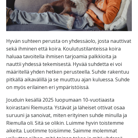
Hyvän suhteen perusta on yhdessäolo, josta nauttivat
sekä ihminen että koira. Koulutustilanteissa koira
haluaa tavoitella ihmisen tarjoamia palkkioita ja
nauttii yhdessä tekemisestä. Hyvää suhdetta ei voi
määritellä yhden hetken perusteella. Suhde rakentuu
pitkällä aikavälillä ja se muuttuu ajan kuluessa. Suhde
on myös erilainen eri ympäristöissä.
Jouduin kesällä 2025 luopumaan 10-vuotiaasta
koirastani Riemusta. Ystävät ja läheiset ottivat osaa
suruuni ja sanoivat, miten erityinen suhde minulla ja
Riemulla oli. Sitä se olikin. Luimme hyvin toistemme
aikeita. Luotimme toisiimme. Saimme molemmat