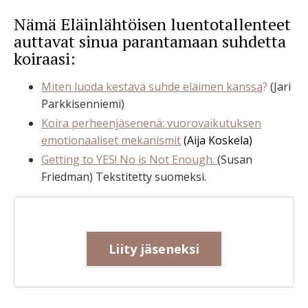
Nämä Eläinlähtöisen luentotallenteet
auttavat sinua parantamaan suhdetta
koiraasi:
Miten luoda kestävä suhde eläimen kanssa
?
(Jari
Parkkisenniemi)
Koira perheenjäsenenä: vuorovaikutuksen
emotionaaliset mekanismit​
(Aija Koskela)
Getting to YES! No is Not Enough.
(Susan
Friedman) Tekstitetty suomeksi.
Liity jäseneksi