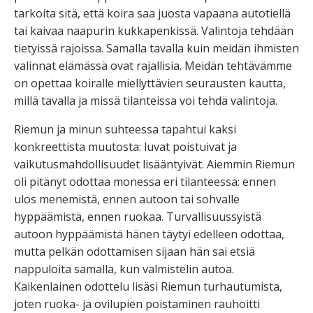
tarkoita sitä, että koira saa juosta vapaana autotiellä
tai kaivaa naapurin kukkapenkissä. Valintoja tehdään
tietyissä rajoissa. Samalla tavalla kuin meidän ihmisten
valinnat elämässä ovat rajallisia. Meidän tehtävämme
on opettaa koiralle miellyttävien seurausten kautta,
millä tavalla ja missä tilanteissa voi tehdä valintoja.
Riemun ja minun suhteessa tapahtui kaksi
konkreettista muutosta: luvat poistuivat ja
vaikutusmahdollisuudet lisääntyivät. Aiemmin Riemun
oli pitänyt odottaa monessa eri tilanteessa: ennen
ulos menemistä, ennen autoon tai sohvalle
hyppäämistä, ennen ruokaa. Turvallisuussyistä
autoon hyppäämistä hänen täytyi edelleen odottaa,
mutta pelkän odottamisen sijaan hän sai etsiä
nappuloita samalla, kun valmistelin autoa.
Kaikenlainen odottelu lisäsi Riemun turhautumista,
joten ruoka- ja ovilupien poistaminen rauhoitti