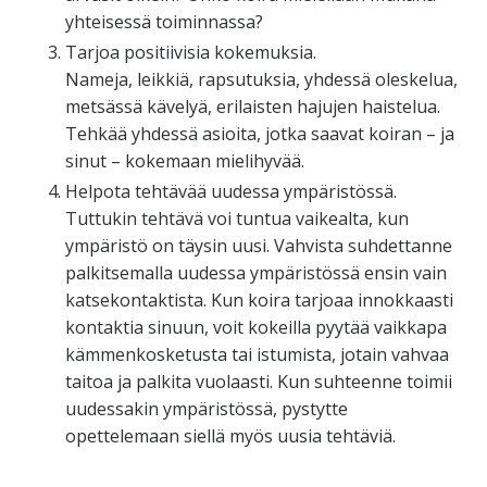
yhteisessä toiminnassa?
Tarjoa positiivisia kokemuksia.
Nameja, leikkiä, rapsutuksia, yhdessä oleskelua,
metsässä kävelyä, erilaisten hajujen haistelua.
Tehkää yhdessä asioita, jotka saavat koiran – ja
sinut – kokemaan mielihyvää.
Helpota tehtävää uudessa ympäristössä.
Tuttukin tehtävä voi tuntua vaikealta, kun
ympäristö on täysin uusi. Vahvista suhdettanne
palkitsemalla uudessa ympäristössä ensin vain
katsekontaktista. Kun koira tarjoaa innokkaasti
kontaktia sinuun, voit kokeilla pyytää vaikkapa
kämmenkosketusta tai istumista, jotain vahvaa
taitoa ja palkita vuolaasti. Kun suhteenne toimii
uudessakin ympäristössä, pystytte
opettelemaan siellä myös uusia tehtäviä.