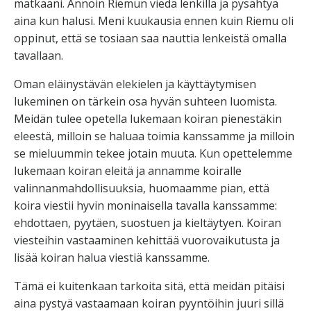
matkaani. Annoin Riemun viedä lenkillä ja pysähtyä
aina kun halusi. Meni kuukausia ennen kuin Riemu oli
oppinut, että se tosiaan saa nauttia lenkeistä omalla
tavallaan.
Oman eläinystävän elekielen ja käyttäytymisen
lukeminen on tärkein osa hyvän suhteen luomista.
Meidän tulee opetella lukemaan koiran pienestäkin
eleestä, milloin se haluaa toimia kanssamme ja milloin
se mieluummin tekee jotain muuta. Kun opettelemme
lukemaan koiran eleitä ja annamme koiralle
valinnanmahdollisuuksia, huomaamme pian, että
koira viestii hyvin moninaisella tavalla kanssamme:
ehdottaen, pyytäen, suostuen ja kieltäytyen. Koiran
viesteihin vastaaminen kehittää vuorovaikutusta ja
lisää koiran halua viestiä kanssamme.
Tämä ei kuitenkaan tarkoita sitä, että meidän pitäisi
aina pystyä vastaamaan koiran pyyntöihin juuri sillä