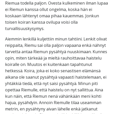
Riemua todella paljon. Ovesta kulkeminen ilman lupaa
ei Riemun kanssa ollut ongelma, koska hän ei
koskaan lähtenyt omaa pihaa kauemmas. Jonkun
toisen koiran kanssa ovilupa voisi olla
turvallisuuskysymys.
Aiemmin lenkillä kuljettiin minun tahtiini. Lenkit olivat
reippaita, Riemu sai olla paljon vapaana enkä nähnyt
tarvetta antaa Riemun pysähtyä nuuskimaan. Kunnes
opin, miten tärkeää ja mieltä rauhoittavaa haistelu
koiralle on. Muutos ei kuitenkaan tapahtunut
hetkessä. Koira, joka ei koko senastisen elämänsä
aikana ole saanut pysähtyä vapaasti haistelemaan, ei
yhtäkkiä tiedä, että nyt saisi pysähtyä. Minun piti
opettaa Riemulle, että haistelu on nyt sallittua. Aina
kun näin, että Riemun nenä vähänkään meni kohti
hajua, pysähdyin. Annoin Riemulle tilaa useamman
metrin, en pysähtyny aivan lähelle enkä jatkanut