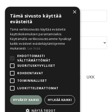
×
Tämä sivusto käyttää
evästeitä
Tämä verkkosivusto käyttää evästeitä
Aiheet
käyttökokemuksen parantamiseksi.
Käyttämällä verkkosivustoamme hyväksyt
kaikki evästeet evästekäytäntöjemme
mukaisesti.
Lue lisää
EHDOTTOMASTI
VÄLTTÄMÄTTÖMÄT
SUORITUSKYVYLLISET
KOHDENTAVAT
Tietosuojaseloste
Käyttöehdot
UKK
TOIMINNALLISET
LUOKITTELEMATTOMAT
HYVÄKSY KAIKKI
HYLKÄÄ KAIKKI
© 2026 Eläinlähtöinen Oy
NÄYTÄ TIEDOT