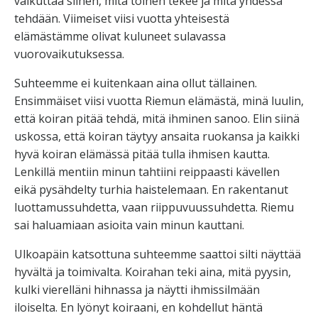
vaikuttaa siihen, mitä toinen tekee ja mitä yhdessä
tehdään. Viimeiset viisi vuotta yhteisestä
elämästämme olivat kuluneet sulavassa
vuorovaikutuksessa.
Suhteemme ei kuitenkaan aina ollut tällainen.
Ensimmäiset viisi vuotta Riemun elämästä, minä luulin,
että koiran pitää tehdä, mitä ihminen sanoo. Elin siinä
uskossa, että koiran täytyy ansaita ruokansa ja kaikki
hyvä koiran elämässä pitää tulla ihmisen kautta.
Lenkillä mentiin minun tahtiini reippaasti kävellen
eikä pysähdelty turhia haistelemaan. En rakentanut
luottamussuhdetta, vaan riippuvuussuhdetta. Riemu
sai haluamiaan asioita vain minun kauttani.
Ulkoapäin katsottuna suhteemme saattoi silti näyttää
hyvältä ja toimivalta. Koirahan teki aina, mitä pyysin,
kulki vierelläni hihnassa ja näytti ihmissilmään
iloiselta. En lyönyt koiraani, en kohdellut häntä