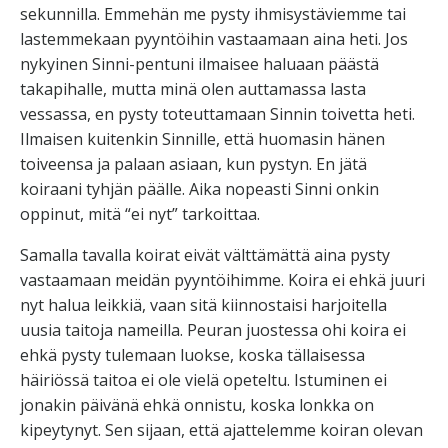
sekunnilla. Emmehän me pysty ihmisystäviemme tai
lastemmekaan pyyntöihin vastaamaan aina heti. Jos
nykyinen Sinni-pentuni ilmaisee haluaan päästä
takapihalle, mutta minä olen auttamassa lasta
vessassa, en pysty toteuttamaan Sinnin toivetta heti.
Ilmaisen kuitenkin Sinnille, että huomasin hänen
toiveensa ja palaan asiaan, kun pystyn. En jätä
koiraani tyhjän päälle. Aika nopeasti Sinni onkin
oppinut, mitä “ei nyt” tarkoittaa.
Samalla tavalla koirat eivät välttämättä aina pysty
vastaamaan meidän pyyntöihimme. Koira ei ehkä juuri
nyt halua leikkiä, vaan sitä kiinnostaisi harjoitella
uusia taitoja nameilla. Peuran juostessa ohi koira ei
ehkä pysty tulemaan luokse, koska tällaisessa
häiriössä taitoa ei ole vielä opeteltu. Istuminen ei
jonakin päivänä ehkä onnistu, koska lonkka on
kipeytynyt. Sen sijaan, että ajattelemme koiran olevan