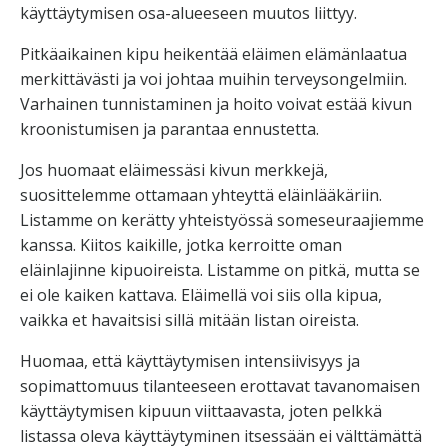
käyttäytymisen osa-alueeseen muutos liittyy.
Pitkäaikainen kipu heikentää eläimen elämänlaatua
merkittävästi ja voi johtaa muihin terveysongelmiin.
Varhainen tunnistaminen ja hoito voivat estää kivun
kroonistumisen ja parantaa ennustetta.
Jos huomaat eläimessäsi kivun merkkejä,
suosittelemme ottamaan yhteyttä eläinlääkäriin.
Listamme on kerätty yhteistyössä someseuraajiemme
kanssa. Kiitos kaikille, jotka kerroitte oman
eläinlajinne kipuoireista. Listamme on pitkä, mutta se
ei ole kaiken kattava. Eläimellä voi siis olla kipua,
vaikka et havaitsisi sillä mitään listan oireista.
Huomaa, että käyttäytymisen intensiivisyys ja
sopimattomuus tilanteeseen erottavat tavanomaisen
käyttäytymisen kipuun viittaavasta, joten pelkkä
listassa oleva käyttäytyminen itsessään ei välttämättä