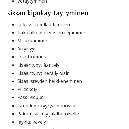
Vetäytyminen
Kissan kipukäyttäytyminen
Jatkuva lähellä oleminen
Takajalkojen kynsien repiminen
Mouruaminen
Ärtyisyys
Levottomuus
Lisääntynyt ääntely
Lisääntynyt heräily öisin
Sisäsiisteyden heikkeneminen
Piileskely
Passiivisuus
Istuminen kyyryasennossa
Painon siirtely jalalta toiselle
Jäykkä kävely