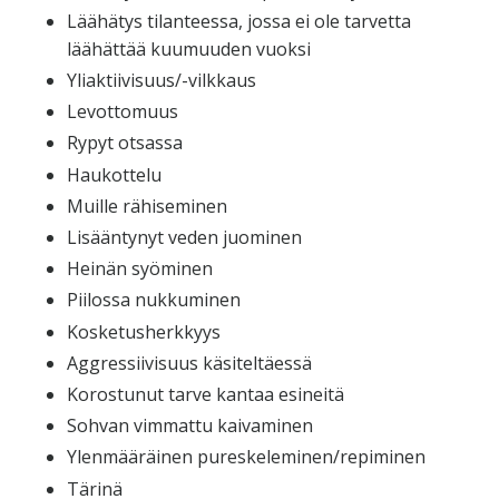
Läähätys tilanteessa, jossa ei ole tarvetta
läähättää kuumuuden vuoksi
Yliaktiivisuus/-vilkkaus
Levottomuus
Rypyt otsassa
Haukottelu
Muille rähiseminen
Lisääntynyt veden juominen
Heinän syöminen
Piilossa nukkuminen
Kosketusherkkyys
Aggressiivisuus käsiteltäessä
Korostunut tarve kantaa esineitä
Sohvan vimmattu kaivaminen
Ylenmääräinen pureskeleminen/repiminen
Tärinä