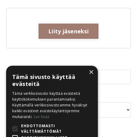
Liity jäseneksi
×
Tämä sivusto käyttää
evästeitä
Tämä verkkosivusto käyttää evästeitä
Aiheet
käyttökokemuksen parantamiseksi.
Käyttämällä verkkosivustoamme hyväksyt
kaikki evästeet evästekäytäntöjemme
mukaisesti.
Lue lisää
EHDOTTOMASTI
VÄLTTÄMÄTTÖMÄT