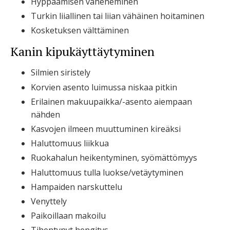
Hyppäämisen väheneminen
Turkin liiallinen tai liian vähäinen hoitaminen
Kosketuksen välttäminen
Kanin kipukäyttäytyminen
Silmien siristely
Korvien asento luimussa niskaa pitkin
Erilainen makuupaikka/-asento aiempaan
nähden
Kasvojen ilmeen muuttuminen kireäksi
Haluttomuus liikkua
Ruokahalun heikentyminen, syömättömyys
Haluttomuus tulla luokse/vetäytyminen
Hampaiden narskuttelu
Venyttely
Paikoillaan makoilu