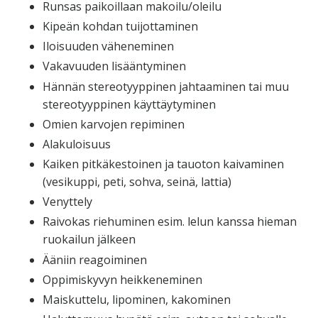
Runsas paikoillaan makoilu/oleilu
Kipeän kohdan tuijottaminen
Iloisuuden väheneminen
Vakavuuden lisääntyminen
Hännän stereotyyppinen jahtaaminen tai muu
stereotyyppinen käyttäytyminen
Omien karvojen repiminen
Alakuloisuus
Kaiken pitkäkestoinen ja tauoton kaivaminen
(vesikuppi, peti, sohva, seinä, lattia)
Venyttely
Raivokas riehuminen esim. lelun kanssa hieman
ruokailun jälkeen
Ääniin reagoiminen
Oppimiskyvyn heikkeneminen
Maiskuttelu, lipominen, kakominen