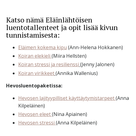
Katso nämä Eläinlähtöisen
luentotallenteet ja opit lisää kivun
tunnistamisesta:
Eläimen kokema kipu
(Ann-Helena Hokkanen)
Koiran elekieli
(Miira Hellsten)
Koiran stressi ja resilienssi
(Jenny Jalonen)
Koiran virikkeet
(Annika Wallenius)
Hevosluentopaketissa:
Hevosen lajityypilliset käyttäytymistarpeet
(Anna
Kilpeläinen)
Hevosen eleet
(Nina Apiainen)
Hevosen stressi
(Anna Kilpeläinen)