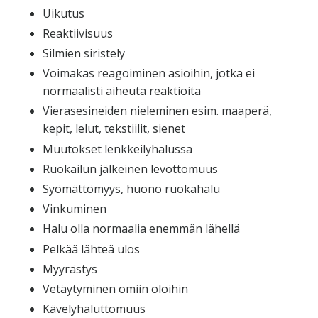
Uikutus
Reaktiivisuus
Silmien siristely
Voimakas reagoiminen asioihin, jotka ei
normaalisti aiheuta reaktioita
Vierasesineiden nieleminen esim. maaperä,
kepit, lelut, tekstiilit, sienet
Muutokset lenkkeilyhalussa
Ruokailun jälkeinen levottomuus
Syömättömyys, huono ruokahalu
Vinkuminen
Halu olla normaalia enemmän lähellä
Pelkää lähteä ulos
Myyrästys
Vetäytyminen omiin oloihin
Kävelyhaluttomuus