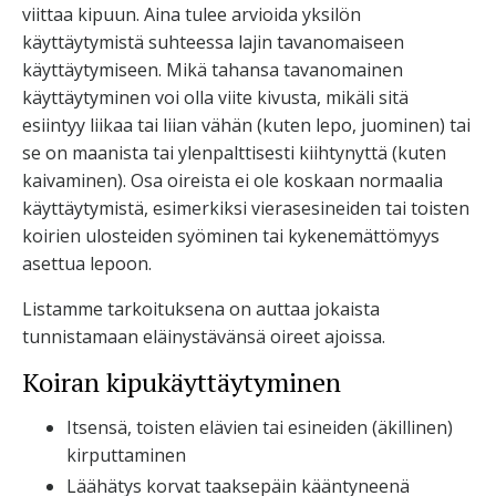
viittaa kipuun. A
ina tulee arvioida yksilön
käyttäytymistä suhteessa lajin tavanomaiseen
käyttäytymiseen. Mikä tahansa tavanomainen
käyttäytyminen voi olla viite kivusta, mikäli sitä
esiintyy liikaa tai liian vähän (kuten lepo, juominen) tai
se on maanista tai ylenpalttisesti kiihtynyttä (kuten
kaivaminen). Osa oireista ei ole koskaan normaalia
käyttäytymistä, esimerkiksi vierasesineiden tai toisten
koirien ulosteiden syöminen tai kykenemättömyys
asettua lepoon.
Listamme tarkoituksena on auttaa jokaista
tunnistamaan eläinystävänsä oireet ajoissa.
Koiran kipukäyttäytyminen
Itsensä, toisten elävien tai esineiden (äkillinen)
kirputtaminen
Läähätys korvat taaksepäin kääntyneenä