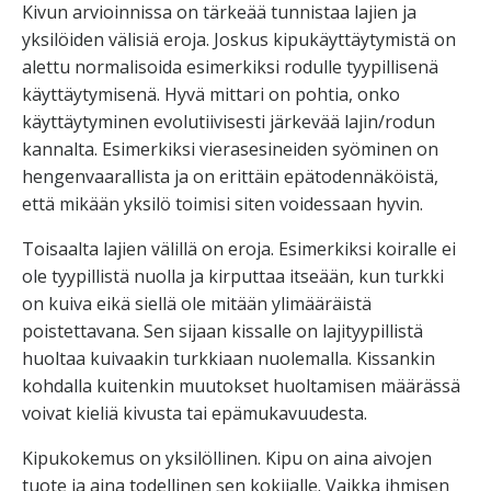
Kivun arvioinnissa on tärkeää tunnistaa lajien ja
yksilöiden välisiä eroja. Joskus kipukäyttäytymistä on
alettu normalisoida esimerkiksi rodulle tyypillisenä
käyttäytymisenä. Hyvä mittari on pohtia, onko
käyttäytyminen evolutiivisesti järkevää lajin/rodun
kannalta. Esimerkiksi vierasesineiden syöminen on
hengenvaarallista ja on erittäin epätodennäköistä,
että mikään yksilö toimisi siten voidessaan hyvin.
Toisaalta lajien välillä on eroja. Esimerkiksi koiralle ei
ole tyypillistä nuolla ja kirputtaa itseään, kun turkki
on kuiva eikä siellä ole mitään ylimääräistä
poistettavana. Sen sijaan kissalle on lajityypillistä
huoltaa kuivaakin turkkiaan nuolemalla. Kissankin
kohdalla kuitenkin muutokset huoltamisen määrässä
voivat kieliä kivusta tai epämukavuudesta.
Kipukokemus on yksilöllinen. Kipu on aina aivojen
tuote ja aina todellinen sen kokijalle. Vaikka ihmisen