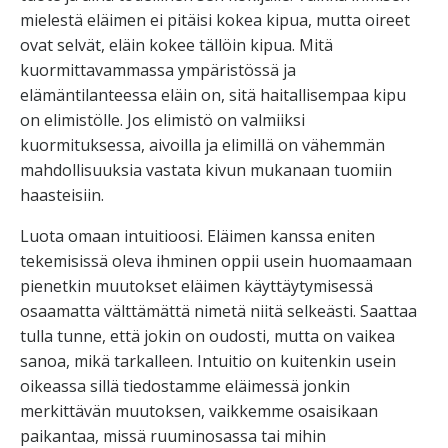
mielestä eläimen ei pitäisi kokea kipua, mutta oireet
ovat selvät, eläin kokee tällöin kipua. Mitä
kuormittavammassa ympäristössä ja
elämäntilanteessa eläin on, sitä haitallisempaa kipu
on elimistölle. Jos elimistö on valmiiksi
kuormituksessa, aivoilla ja elimillä on vähemmän
mahdollisuuksia vastata kivun mukanaan tuomiin
haasteisiin.
Luota omaan intuitioosi. Eläimen kanssa eniten
tekemisissä oleva ihminen oppii usein huomaamaan
pienetkin muutokset eläimen käyttäytymisessä
osaamatta välttämättä nimetä niitä selkeästi. Saattaa
tulla tunne, että jokin on oudosti, mutta on vaikea
sanoa, mikä tarkalleen. Intuitio on kuitenkin usein
oikeassa sillä tiedostamme eläimessä jonkin
merkittävän muutoksen, vaikkemme osaisikaan
paikantaa, missä ruuminosassa tai mihin