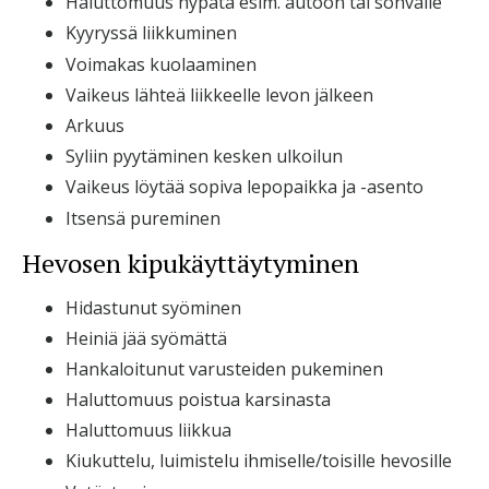
Haluttomuus hypätä esim. autoon tai sohvalle
Kyyryssä liikkuminen
Voimakas kuolaaminen
Vaikeus lähteä liikkeelle levon jälkeen
Arkuus
Syliin pyytäminen kesken ulkoilun
Vaikeus löytää sopiva lepopaikka ja -asento
Itsensä pureminen
Hevosen kipukäyttäytyminen
Hidastunut syöminen
Heiniä jää syömättä
Hankaloitunut varusteiden pukeminen
Haluttomuus poistua karsinasta
Haluttomuus liikkua
Kiukuttelu, luimistelu ihmiselle/toisille hevosille