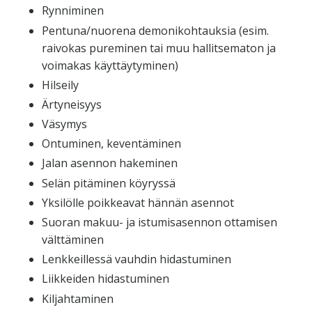
Rynniminen
Pentuna/nuorena demonikohtauksia (esim.
raivokas pureminen tai muu hallitsematon ja
voimakas käyttäytyminen)
Hilseily
Ärtyneisyys
Väsymys
Ontuminen, keventäminen
Jalan asennon hakeminen
Selän pitäminen köyryssä
Yksilölle poikkeavat hännän asennot
Suoran makuu- ja istumisasennon ottamisen
välttäminen
Lenkkeillessä vauhdin hidastuminen
Liikkeiden hidastuminen
Kiljahtaminen