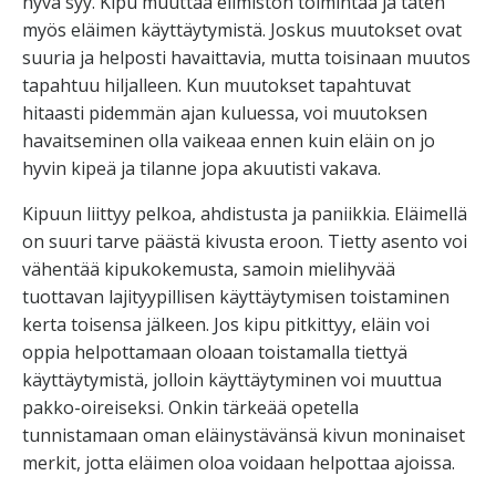
hyvä syy. Kipu muuttaa elimistön toimintaa ja täten
myös eläimen käyttäytymistä. Joskus muutokset ovat
suuria ja helposti havaittavia, mutta toisinaan muutos
tapahtuu hiljalleen. Kun muutokset tapahtuvat
hitaasti pidemmän ajan kuluessa, voi muutoksen
havaitseminen olla vaikeaa ennen kuin eläin on jo
hyvin kipeä ja tilanne jopa akuutisti vakava.
Kipuun liittyy pelkoa, ahdistusta ja paniikkia. Eläimellä
on suuri tarve päästä kivusta eroon. Tietty asento voi
vähentää kipukokemusta, samoin mielihyvää
tuottavan lajityypillisen käyttäytymisen toistaminen
kerta toisensa jälkeen. Jos kipu pitkittyy, eläin voi
oppia helpottamaan oloaan toistamalla tiettyä
käyttäytymistä, jolloin käyttäytyminen voi muuttua
pakko-oireiseksi. Onkin tärkeää opetella
tunnistamaan oman eläinystävänsä kivun moninaiset
merkit, jotta eläimen oloa voidaan helpottaa ajoissa.