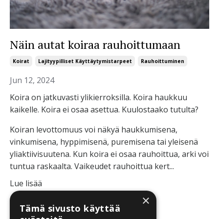
Näin autat koiraa rauhoittumaan
Koirat
Lajityypilliset Käyttäytymistarpeet
Rauhoittuminen
Jun 12, 2024
Koira on jatkuvasti ylikierroksilla. Koira haukkuu
kaikelle. Koira ei osaa asettua.
Kuulostaako tutulta?
Koiran levottomuus voi näkyä haukkumisena,
vinkumisena, hyppimisenä, puremisena tai yleisenä
yliaktiivisuutena. Kun koira ei osaa rauhoittua, arki voi
tuntua raskaalta. Vaikeudet rauhoittua kert...
Lue lisää
×
Tämä sivusto käyttää